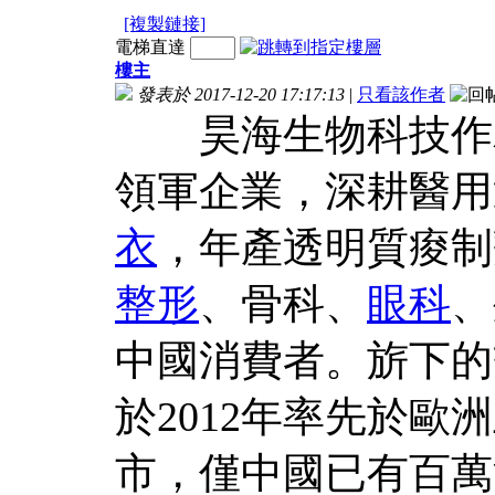
[複製鏈接]
電梯直達
樓主
發表於 2017-12-20 17:17:13
|
只看該作者
昊海生物科技作為
領軍企業，深耕醫用
衣
，年產透明質痠制
整形
、骨科、
眼科
、
中國消費者。旂下的
於2012年率先於歐
市，僅中國已有百萬