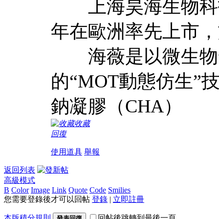
上海昊海生物科技股
年在歐洲率先上市，於
海薇是以微生物發
的“MOT動態仿生
鈉凝膠（CHA）
收藏
回復
使用道具
舉報
返回列表
高級模式
B
Color
Image
Link
Quote
Code
Smilies
您需要登錄後才可以回帖
登錄
|
立即註冊
本版積分規則
回帖後跳轉到最後一頁
發表回復