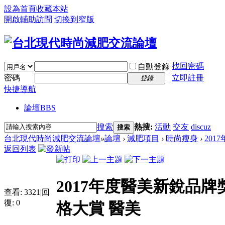
設為首頁
收藏本站
開啟輔助訪問
切換到窄版
找回密碼
自動登錄
密碼
立即註冊
登錄
快捷導航
論壇
BBS
搜索
熱搜:
活動
交友
discuz
搜索
台北現代時尚減肥交流論壇
»
論壇
›
減肥項目
›
時尚瘦身
›
2017
返回列表
2017年度醫美新銳品牌獎：Ma
查看:
3321
|
回
復:
0
格大賞 醫美