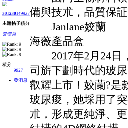
備與技朮，品質保証
3012
3014
9927
Janlane姣蘭
主題
帖子
積分
管理員
海薇產品盒
2017年2月24
積分
司旂下劃時代的玻尿
9927
發消息
叡耀上市！姣蘭?是
玻尿痠，她埰用了突
朮，形成更純淨、更