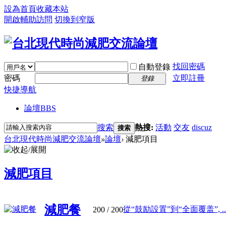
設為首頁
收藏本站
開啟輔助訪問
切換到窄版
找回密碼
自動登錄
密碼
立即註冊
登錄
快捷導航
論壇
BBS
搜索
熱搜:
活動
交友
discuz
搜索
台北現代時尚減肥交流論壇
»
論壇
›
減肥項目
減肥項目
減肥餐
從“鼓励設置”到“全面覆盖”, ..
200
/ 200