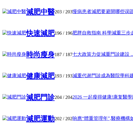
減肥中醫
慢病患者減肥要避開哪些误區?科
203
/ 203
快速減肥
肥胖自救指南 科學減重三步走 健
196
/ 196
時尚瘦身
七大政策力促減重門診建設 ..
187
/ 187
健康減肥
減重代谢門診成為醫院學科建設“
193
/ 193
減肥門診
2026 一起瘦得健康!康复醫學版国
204
/ 204
減肥運動
响應“體重管理年”,醫療機構如 .
202
/ 202