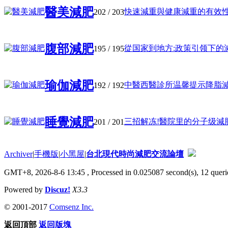
醫美減肥
快速減重與健康減重的有效性探索
202
/ 203
腹部減肥
從国家到地方:政策引领下的減重
195
/ 195
瑜伽減肥
中醫西醫診所温馨提示降脂減肥是
192
/ 192
睡覺減肥
三招解冻!醫院里的分子级減肥革
201
/ 201
Archiver
|
手機版
|
小黑屋
|
台北現代時尚減肥交流論壇
GMT+8, 2026-8-6 13:45
, Processed in 0.025087 second(s), 12 querie
Powered by
Discuz!
X3.3
© 2001-2017
Comsenz Inc.
返回頂部
返回版塊