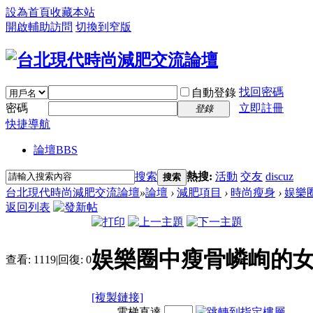
設為首頁
收藏本站
開啟輔助訪問
切換到窄版
找回密碼
自動登錄
密碼
立即註冊
登錄
快捷導航
論壇
BBS
搜索
熱搜:
活動
交友
discuz
搜索
台北現代時尚減肥交流論壇
»
論壇
›
減肥項目
›
時尚瘦身
›
娱樂圈
返回列表
娱樂圈中瘦骨嶙峋的女
查看:
1119
|
回復:
0
[複製鏈接]
電梯直達