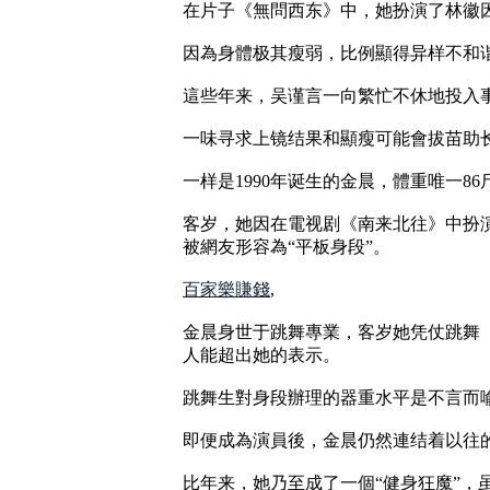
在片子《無問西东》中，她扮演了林徽
因為身體极其瘦弱，比例顯得异样不和
這些年来，吴谨言一向繁忙不休地投入
一味寻求上镜结果和顯瘦可能會拔苗助
一样是1990年诞生的金晨，體重唯一86
客岁，她因在電视剧《南来北往》中扮
被網友形容為“平板身段”。
百家樂賺錢
,
金晨身世于跳舞專業，客岁她凭仗跳舞
人能超出她的表示。
跳舞生對身段辦理的器重水平是不言而
即便成為演員後，金晨仍然連结着以往
比年来，她乃至成了一個“健身狂魔”