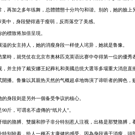
常，再加之多年练舞，总體體態十分均匀和谐。别的，她的臉上
审美中，身段變得過于瘦弱，反而落空了美感。
你的標致将加倍呈現。
横溢的女主持人，她的消瘦身段一样使人诧异，她就是鲁豫。
结業時，就凭仗在北京市奥林匹克英语比赛中夺得第一位的優秀
视，并主持了戴安娜王妃葬礼和美國总统大選等多場重大消息直
正式開播。鲁豫以其親热天然的气概超卓地饰演了谛听者的脚色
她的身段则是另外一個备受争议的核心。
90斤，可谓名不虚傳的“纸片人”。
纤细的胳膊、雙腿和脖子非分特别惹人注视，出格是那雙胳膊，
分特别较着，给人一種不太康健的感受。因為身段過于消瘦，頭部