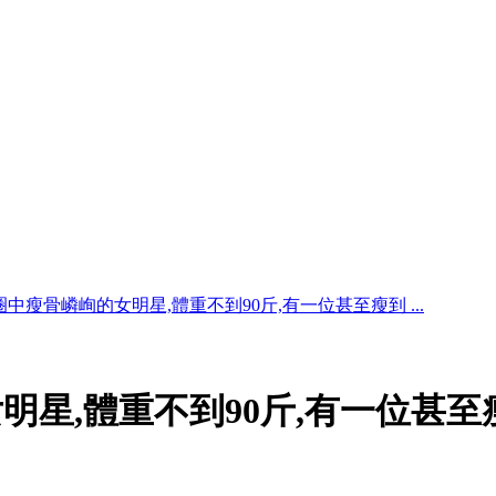
中瘦骨嶙峋的女明星,體重不到90斤,有一位甚至瘦到 ...
明星,體重不到90斤,有一位甚至