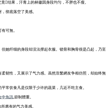
究竟结果，汗青上的林徽因身段均匀，不胖也不瘦。
豺，彻底落空了美感。
可有可無。
，但她纤细的身段却没法撑起衣服。锁骨和胸骨很是凸起，乃至
有柔韧性，又展示了气力感。虽然浩繁網友争相仿照，却始终無
的平常饮食凡是仅限于少许的蔬菜，几近不吃主食。
台中魚訊
,節制體重。
肉所應有的气力美感。