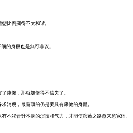
體態比例顯得不太和谐。
纤细的身段也是無可非议。
害了康健，那就加倍得不偿失了。
寻求消瘦，最關頭的仍是要具有康健的身體。
只有不竭晋升本身的演技和气力，才能使演藝之路愈来愈宽阔。