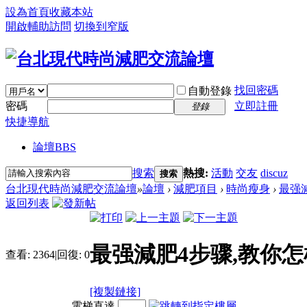
設為首頁
收藏本站
開啟輔助訪問
切換到窄版
找回密碼
自動登錄
密碼
立即註冊
登錄
快捷導航
論壇
BBS
搜索
熱搜:
活動
交友
discuz
搜索
台北現代時尚減肥交流論壇
»
論壇
›
減肥項目
›
時尚瘦身
›
最强減
返回列表
最强減肥4步骤,教你
查看:
2364
|
回復:
0
[複製鏈接]
電梯直達