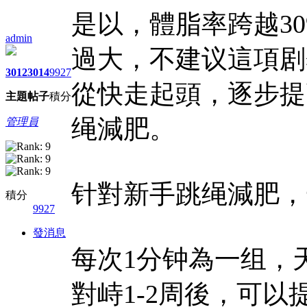
是以，體脂率跨越3
admin
過大，不建议這項剧
3012
3014
9927
從快走起頭，逐步提
主題
帖子
積分
绳減肥。
管理員
针對新手跳绳減肥，
積分
9927
發消息
每次1分钟為一组，天
對峙1-2周後，可以