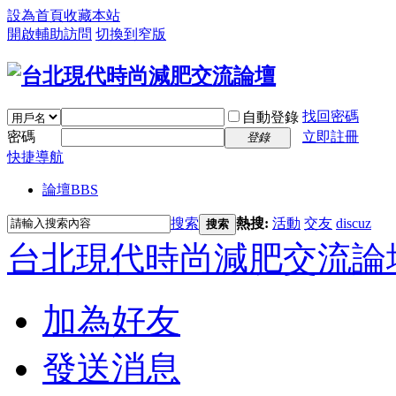
設為首頁
收藏本站
開啟輔助訪問
切換到窄版
找回密碼
自動登錄
密碼
立即註冊
登錄
快捷導航
論壇
BBS
搜索
熱搜:
活動
交友
discuz
搜索
台北現代時尚減肥交流論
加為好友
發送消息