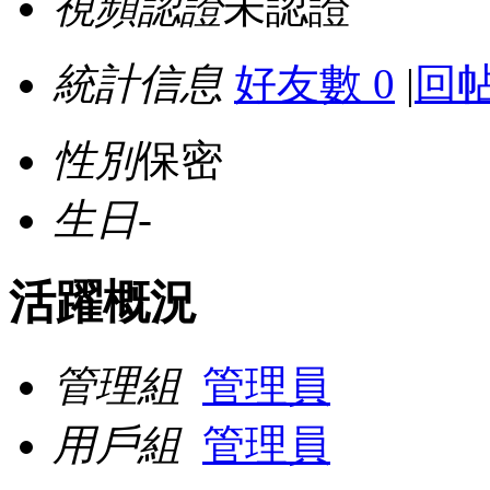
視頻認證
未認證
統計信息
好友數 0
|
回帖
性別
保密
生日
-
活躍概況
管理組
管理員
用戶組
管理員