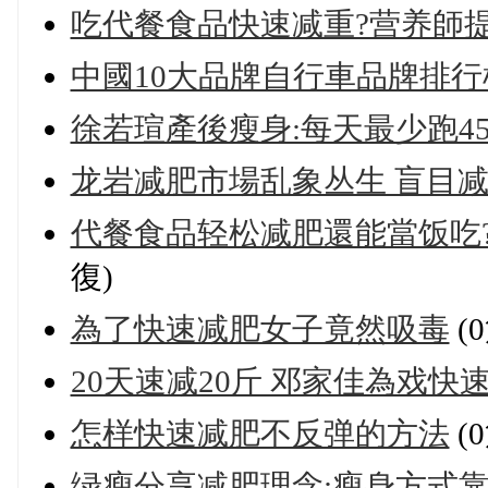
吃代餐食品快速减重?营养師
中國10大品牌自行車品牌排行
徐若瑄產後瘦身:每天最少跑4
龙岩减肥市場乱象丛生 盲目
代餐食品轻松减肥還能當饭吃
復)
為了快速减肥女子竟然吸毒
(
20天速减20斤 邓家佳為戏快
怎样快速减肥不反弹的方法
(
绿瘦分享减肥理念:瘦身方式