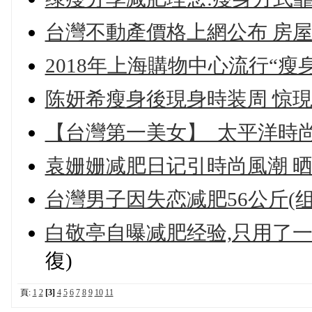
台灣不動產價格上網公布 房
2018年上海購物中心流行“瘦身
陈妍希瘦身後現身時装周 惊現
【台灣第一美女】_太平洋時
袁姗姗减肥日记引時尚風潮 
台灣男子因失恋减肥56公斤(组
白敬亭自曝减肥经验,只用了一個
復)
頁:
1
2
[3]
4
5
6
7
8
9
10
11