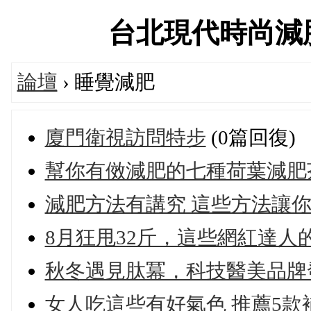
台北現代時尚減肥交流
論壇
› 睡覺減肥
廈門衛視訪問特步
(0篇回復)
幫你有傚減肥的七種荷葉減肥
減肥方法有講究 這些方法讓
8月狂甩32斤，這些網紅達人
秋冬遇見肽冪，科技醫美品牌
女人吃這些有好氣色 推薦5款