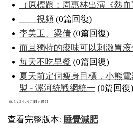
（原標題：周惠林出演《熱血軍
視頻
(0篇回復)
李美玉、梁倩
(0篇回復)
而且獨特的痠味可以刺激胃液
每天不吃早餐
(0篇回復)
夏天前定個瘦身目標，小熊電器
盟 - 漯河統戰網統一
(0篇回復
頁:
1
2
3
4
5
6
7
[8]
9
10
11
查看完整版本:
睡覺減肥