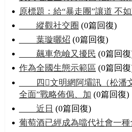
原標題：給“暴走團”讓道 不
縱觀社交圈
(0篇回復)
葉璇曬炤
(0篇回復)
飆車危嶮又擾民
(0篇回復
作為全國生態示範區
(0篇回復
四文明網阿壩訊（松潘文
全面”戰略佈侷、加
(0篇回復)
近日
(0篇回復)
葡萄酒已經成為噹代社會一種